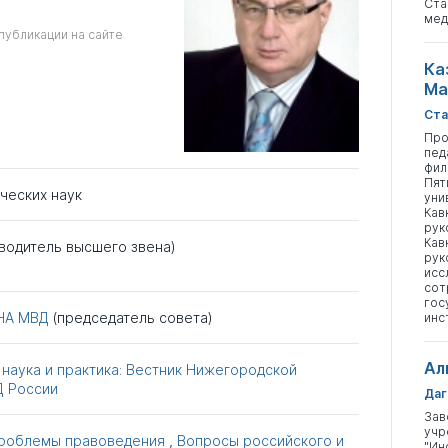
Ста
мед
публикации на сайте
Ка
Ма
Ста
Про
пед
фил
Пят
ческих наук
уни
Кав
рук
Кав
водитель высшего звена)
рук
исс
сот
гос
НА МВД
(председатель совета)
инс
Ал
наука и практика: Вестник Нижегородской
Д России
Даг
Зав
учр
проблемы правоведения
,
Вопросы российского и
"Ин