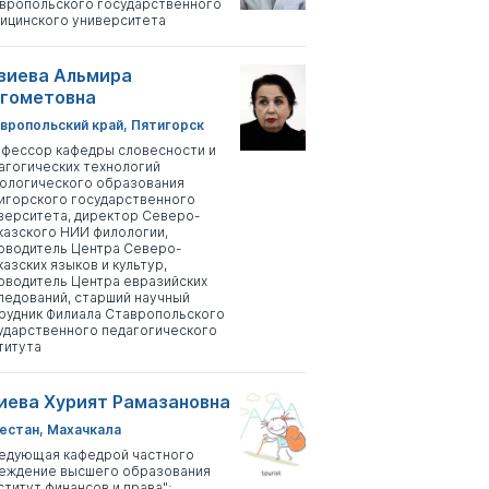
вропольского государственного
ицинского университета
зиева Альмира
гометовна
вропольский край, Пятигорск
фессор кафедры словесности и
агогических технологий
ологического образования
игорского государственного
верситета, директор Северо-
казского НИИ филологии,
оводитель Центра Северо-
казских языков и культур,
оводитель Центра евразийских
ледований, старший научный
рудник Филиала Ставропольского
ударственного педагогического
титута
иева Хурият Рамазановна
естан, Махачкала
едующая кафедрой частного
еждение высшего образования
ститут финансов и права";