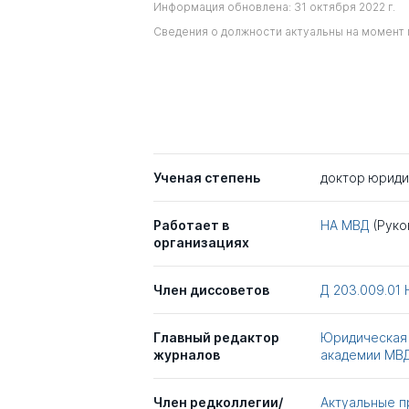
Информация обновлена: 31 октября 2022 г.
Сведения о должности актуальны на момент 
Ученая степень
доктор юриди
Работает в
НА МВД
(Руко
организациях
Член диссоветов
Д 203.009.01
Главный редактор
Юридическая 
журналов
академии МВ
Член редколлегии/
Актуальные 