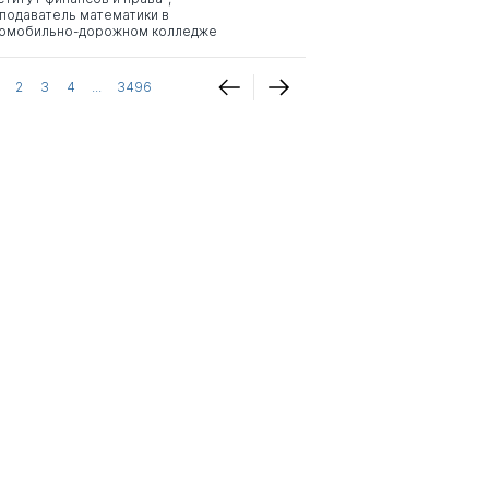
подаватель математики в
омобильно-дорожном колледже
2
3
4
...
3496