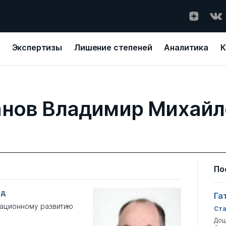
Экспертизы
Лишение степеней
Аналитика
К
анов Владимир Михайл
По
од
Га
вационному развитию
Ста
Доц