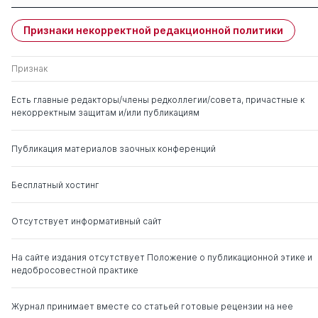
Имя
Степень
свои
чужие
Признаки некорректной редакционной политики
Богданов Евгений
д. ю.н.
0
11
Владимирович
Признак
Михайлов Николай
д. ю.н.
0
5
Есть главные редакторы/члены редколлегии/совета, причастные к
Иванович
некорректным защитам и/или публикациям
Иншакова Агнесса
д. ю.н.
0
1
Публикация материалов заочных конференций
Олеговна
Бесплатный хостинг
Рыженков Анатолий
д. ю.н.
0
4
Яковлевич
Отсутствует информативный сайт
Рыбаков Вячеслав
д. ю.н.
0
20
Александрович
На сайте издания отсутствует Положение о публикационной этике и
недобросовестной практике
Ольков Сергей
д. ю.н.
0
1
Геннадьевич
Журнал принимает вместе со статьей готовые рецензии на нее