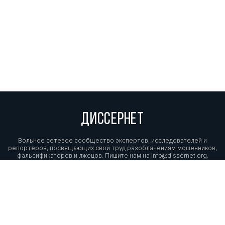
Борисовна
Болгова Виктория
д. ю.н.
1
3
Владимировна
Баринов Николай
д. ю.н.
0
8
Алексеевич
Ромашов Роман
д. ю.н.
0
7
Анатольевич
ДИССЕРНЕТ
Працко Геннадий
д. филос.н.
1
10
Вольное сетевое сообщество экспертов, исследователей и
Святославович
д. ю.н.
репортеров, посвящающих свой труд разоблачениям мошенников,
фальсификаторов и лжецов. Пишите нам на
info@dissernet.org.
Андреев Владимир
д. ю.н.
0
5
Константинович
Поддержать проект
МЫ В СОЦСЕТЯХ