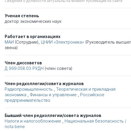
Сведения о должности актуальны на момент публикации на сайте
Ученая степень
доктор экономических наук
Работает в организациях
МАИ
(Сотрудник),
ЦНИИ «Электроника»
(Руководитель высше
звена)
Член диссоветов
Д 999.058.03
РУДН
(член совета)
Член редколлегии/совета журналов
Радиопромышленность
,
Теоретическая и прикладная
экономика
,
Финансы и управление
,
Российское
предпринимательство
Бывший член редколлегии/совета журналов
Налоги и налогообложение
,
Национальная безопасность /
nota bene