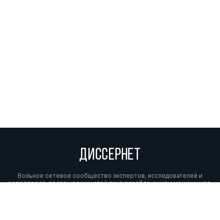
ДИССЕРНЕТ
Вольное сетевое сообщество экспертов, исследователей и
репортеров, посвящающих свой труд разоблачениям мошенников,
фальсификаторов и лжецов. Пишите нам на
info@dissernet.org.
Поддержать проект