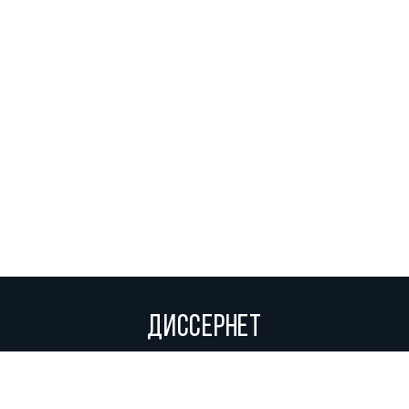
ДИССЕРНЕТ
Вольное сетевое сообщество экспертов, исследователей и
репортеров, посвящающих свой труд разоблачениям мошенников,
фальсификаторов и лжецов. Пишите нам на
info@dissernet.org.