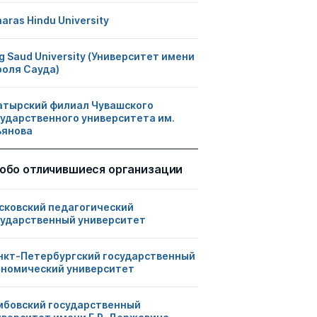
aras Hindu University
g Saud University (Университет имени
роля Сауда)
атырский филиал Чувашского
сударственного университета им.
ьянова
обо отличившиеся организации
сковский педагогический
сударственный университет
нкт-Петербургский государственный
ономический университет
мбовский государственный