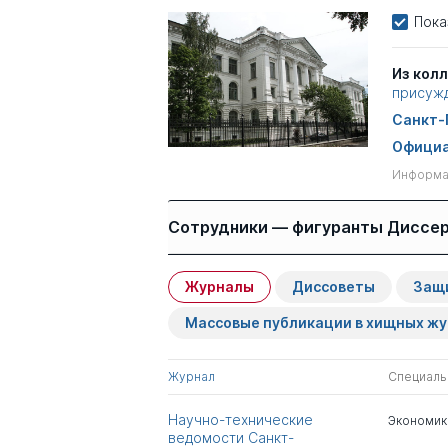
Пока
Из кол
присужд
Санкт-
Официа
Информац
Сотрудники — фигуранты Диссе
Журналы
Диссоветы
Защ
Имя
Степень
Массовые публикации в хищных ж
Ильинский Александр
д.э.н.
Алексеевич
Журнал
Специаль
Харламова Татьяна
д.э.н.
Научно-технические
Экономик
Львовна
ведомости Санкт-