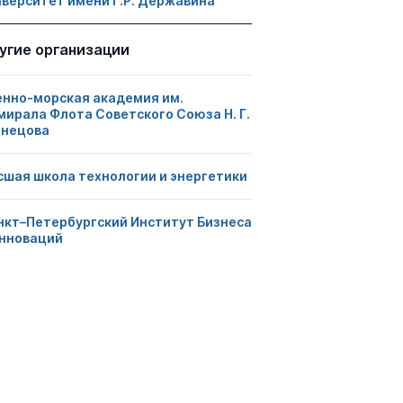
иверситет имени Г.Р. Державина
угие организации
енно-морская академия им.
мирала Флота Советского Союза Н. Г.
знецова
сшая школа технологии и энергетики
нкт–Петербургский Институт Бизнеса
Инноваций