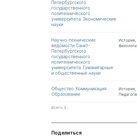
Петербургского
государственного
Окрепилов Владимир
д.э.н.
политехнического
Валентинович
университета. Экономические
науки
Моха Александр
к.пед.н.
Андреевич
Научно-технические
История
,
ведомости Санкт-
Филологи
Петербургского
Панкова Людмила
к.э.н.
государственного
Владимировна
политехнического
университета. Гуманитарные
и общественные науки
Итс Татьяна
Александровна
Общество. Коммуникация.
История
,
Образование
Педагоги
Алмазова Надежда
д.пед.н.
Ивановна
Всего 3
Гаврильчак Игорь
д.э.н.
Николаевич
Поделиться