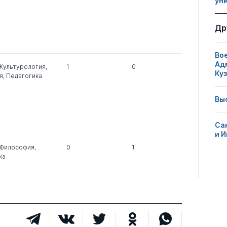
ун
0
1
0
Др
1
0
0
Во
Ад
Культурология
,
1
0
Ку
я
,
Педагогика
1
0
0
Вы
1
0
0
Са
и 
Философия
,
0
1
ка
0
1
0
0
8
0