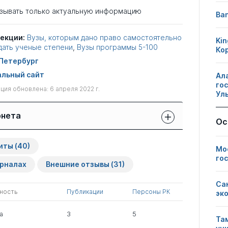
зывать только актуальную информацию
Ban
лекции:
Вузы, которым дано право самостоятельно
Kin
ать ученые степени
,
Вузы программы 5-100
Ко
Петербург
льный сайт
Ал
го
ия обновлена: 6 апреля 2022 г.
Ул
рнета
Ос
Защиты сотрудников:
Публикации
Другие
иты
(40)
свои
Мо
сотрудников
нарушения
чужие
го
урналах
Внешние отзывы
(31)
0
13
0
Са
ность
Публикации
Персоны РК
эк
1
0
0
а
3
5
Та