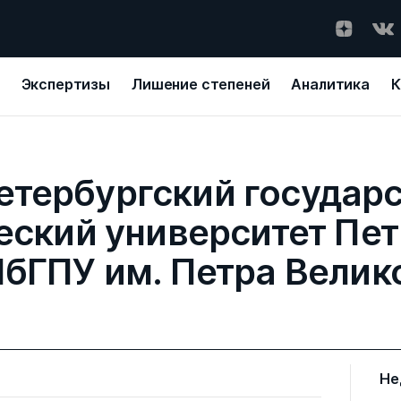
Экспертизы
Лишение степеней
Аналитика
К
етербургский государ
еский университет Пет
бГПУ им. Петра Велик
Не