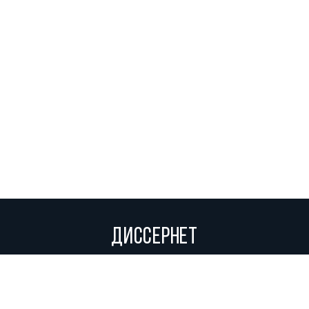
ДИССЕРНЕТ
Вольное сетевое сообщество экспертов, исследователей и
репортеров, посвящающих свой труд разоблачениям мошенников,
фальсификаторов и лжецов. Пишите нам на
info@dissernet.org.