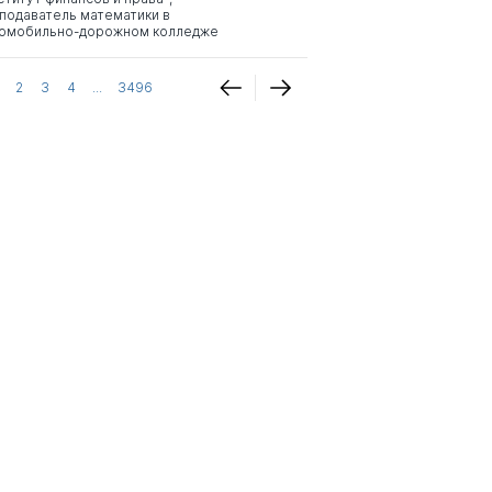
подаватель математики в
омобильно-дорожном колледже
2
3
4
...
3496