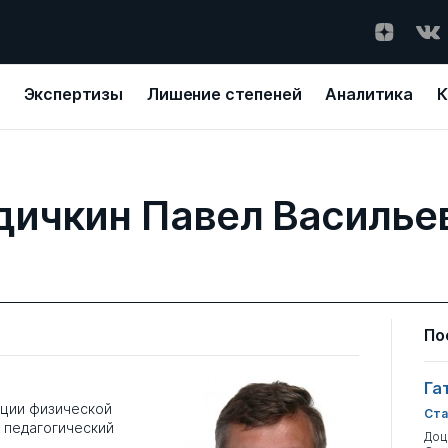
Экспертизы
Лишение степеней
Аналитика
К
дичкин Павел Василье
По
Га
ции физической
Ста
 педагогический
Доц