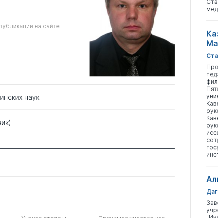
Ста
мед
публикации на сайте
Ка
Ма
Ста
Про
пед
фил
Пят
уни
инских наук
Кав
рук
Кав
ник)
рук
исс
сот
гос
инс
Ал
Даг
Зав
учр
"Ин