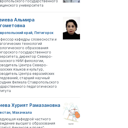
вропольского государственного
ицинского университета
зиева Альмира
гометовна
вропольский край, Пятигорск
фессор кафедры словесности и
агогических технологий
ологического образования
игорского государственного
верситета, директор Северо-
казского НИИ филологии,
оводитель Центра Северо-
казских языков и культур,
оводитель Центра евразийских
ледований, старший научный
рудник Филиала Ставропольского
ударственного педагогического
титута
иева Хурият Рамазановна
естан, Махачкала
едующая кафедрой частного
еждение высшего образования
ститут финансов и права";