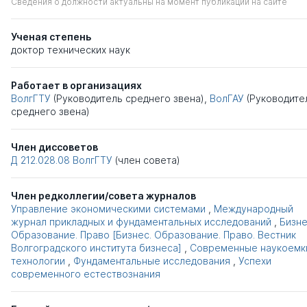
Сведения о должности актуальны на момент публикации на сайте
Ученая степень
доктор технических наук
Работает в организациях
ВолгГТУ
(Руководитель среднего звена),
ВолГАУ
(Руководите
среднего звена)
Член диссоветов
Д 212.028.08
ВолгГТУ
(член совета)
Член редколлегии/совета журналов
Управление экономическими системами
,
Международный
журнал прикладных и фундаментальных исследований
,
Бизне
Образование. Право [Бизнес. Образование. Право. Вестник
Волгоградского института бизнеса]
,
Современные наукоемк
технологии
,
Фундаментальные исследования
,
Успехи
современного естествознания