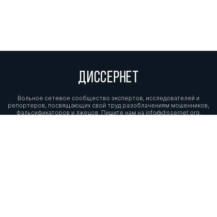
ДИССЕРНЕТ
Вольное сетевое сообщество экспертов, исследователей и
репортеров, посвящающих свой труд разоблачениям мошенников,
фальсификаторов и лжецов. Пишите нам на
info@dissernet.org.
Поддержать проект
МЫ В СОЦСЕТЯХ
© Вольное сетевое сообщество