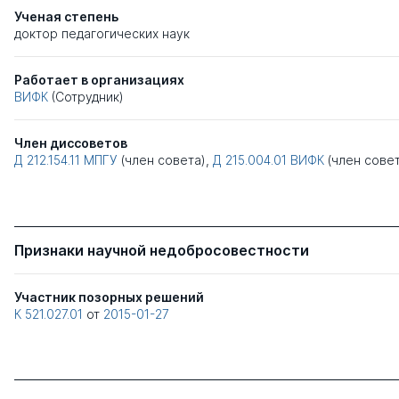
Ученая степень
доктор педагогических наук
Работает в организациях
ВИФК
(Сотрудник)
Член диссоветов
Д 212.154.11
МПГУ
(член совета),
Д 215.004.01
ВИФК
(член сове
Признаки научной недобросовестности
Участник позорных решений
К 521.027.01
от
2015-01-27