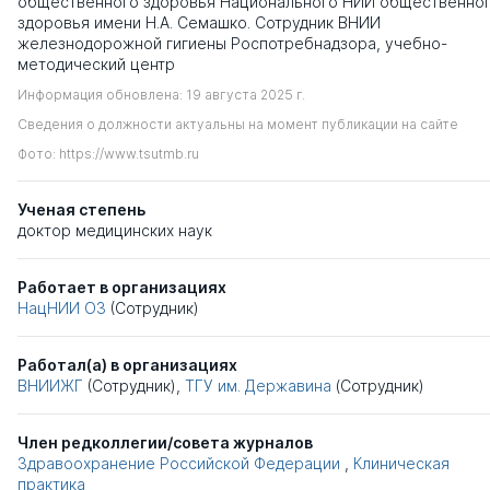
общественного здоровья Национального НИИ общественно
здоровья имени Н.А. Семашко. Сотрудник ВНИИ
железнодорожной гигиены Роспотребнадзора, учебно-
методический центр
Информация обновлена: 19 августа 2025 г.
Сведения о должности актуальны на момент публикации на сайте
Фото: https://www.tsutmb.ru
Ученая степень
доктор медицинских наук
Работает в организациях
НацНИИ ОЗ
(Сотрудник)
Работал(а) в организациях
ВНИИЖГ
(Сотрудник),
ТГУ им. Державина
(Сотрудник)
Член редколлегии/совета журналов
Здравоохранение Российской Федерации
,
Клиническая
практика