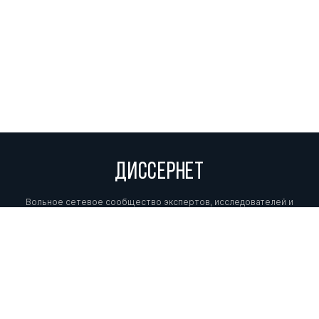
ДИССЕРНЕТ
Вольное сетевое сообщество экспертов, исследователей и
репортеров, посвящающих свой труд разоблачениям мошенников,
фальсификаторов и лжецов. Пишите нам на
info@dissernet.org.
Поддержать проект
МЫ В СОЦСЕТЯХ