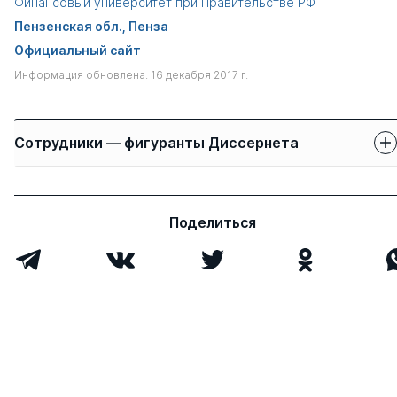
Финансовый университет при Правительстве РФ
Пензенская обл., Пенза
Официальный сайт
Информация обновлена: 16 декабря 2017 г.
Сотрудники — фигуранты Диссернета
Защиты сотрудников
Имя
Степень
свои
чужие
Поделиться
Бондаренко Владимир
д.э.н.
0
4
Викторович
Юрасов Игорь
д.соц.н.
0
0
Алексеевич
Всего 2