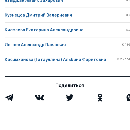
Языджан Амаяк Захарович
Кузнецов Дмитрий Валериевич
д.
Киселева Екатерина Александровна
к.
Легаев Александр Павлович
к.пед
Касимханова (Гатауллина) Альбина Фаритовна
к.филол
Поделиться