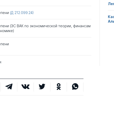
Ле
епени
(Д 212.099.24)
Ка
Ал
епени (ЭС ВАК по экономической теории, финансам
ономике)
епени
и