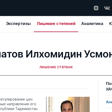
Экспертизы
Лишение степеней
Аналитика
К
атов Илхомидин Усмо
ЛИШЕНИЕ СТЕПЕНИ
По
уд
регулирование цен
Ан
ные направления его
спублики Таджикистан