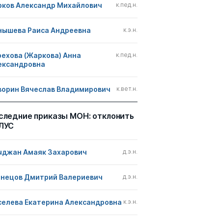
рков Александр Михайлович
к.пед.н.
нышева Раиса Андреевна
к.э.н.
рехова (Жаркова) Анна
к.пед.н.
ександровна
ворин Вячеслав Владимирович
к.вет.н.
следние приказы МОН: отклонить
ЛУС
ыджан Амаяк Захарович
д.э.н.
знецов Дмитрий Валериевич
д.э.н.
селева Екатерина Александровна
к.э.н.