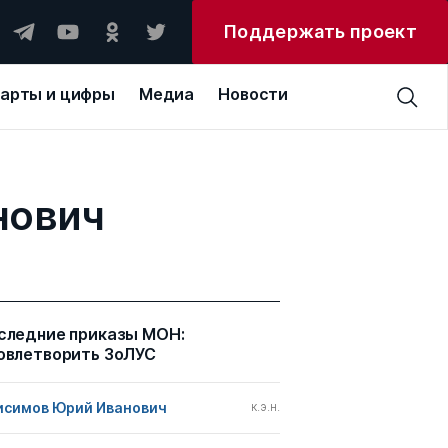
Поддержать проект
арты и цифры
Медиа
Новости
нович
следние приказы МОН:
овлетворить ЗоЛУС
исимов Юрий Иванович
к.э.н.