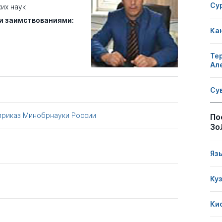
Су
их наук
и заимствованиями:
Ка
Те
Ал
Су
приказ Минобрнауки России
По
Зо
Яз
Ку
Ки