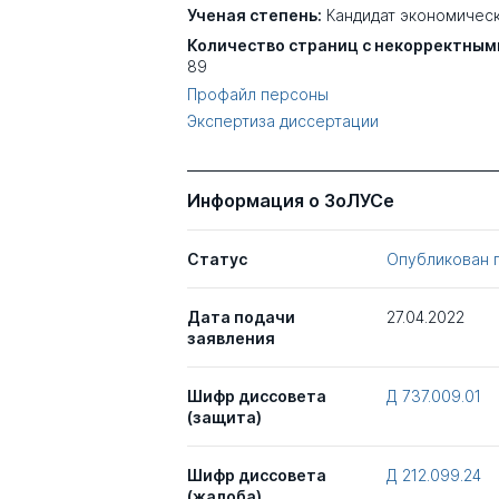
Ученая степень:
Кандидат экономическ
Количество страниц с некорректным
89
Профайл персоны
Экспертиза диссертации
Информация о ЗоЛУСе
Статус
Опубликован 
Дата подачи
27.04.2022
заявления
Шифр диссовета
Д 737.009.01
(защита)
Шифр диссовета
Д 212.099.24
(жалоба)