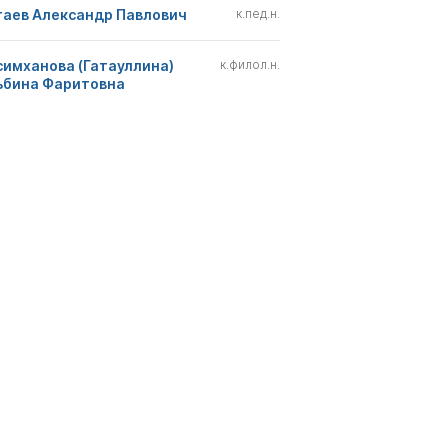
гаев Александр Павлович
к.пед.н.
симханова (Гатауллина)
к.филол.н.
ьбина Фаритовна