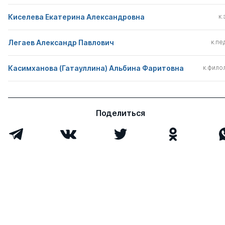
Киселева Екатерина Александровна
к.
Легаев Александр Павлович
к.пед
Касимханова (Гатауллина) Альбина Фаритовна
к.филол
Поделиться