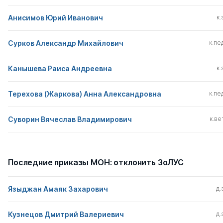
Анисимов Юрий Иванович
к.
Сурков Александр Михайлович
к.пед
Канышева Раиса Андреевна
к.
Терехова (Жаркова) Анна Александровна
к.пед
Суворин Вячеслав Владимирович
к.вет
Последние приказы МОН: отклонить ЗоЛУС
Языджан Амаяк Захарович
д.
Кузнецов Дмитрий Валериевич
д.