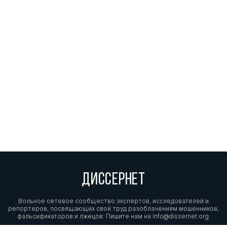
ДИССЕРНЕТ
Вольное сетевое сообщество экспертов, исследователей и
репортеров, посвящающих свой труд разоблачениям мошенников,
фальсификаторов и лжецов. Пишите нам на
info@dissernet.org.