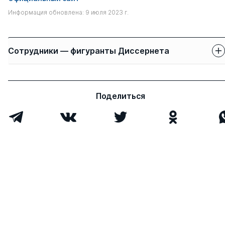
Информация обновлена: 9 июля 2023 г.
Сотрудники — фигуранты Диссернета
Защиты сотрудников
Имя
Степень
свои
чужие
Поделиться
Иванов Виктор
д.э.н.
0
1
Владимирович
Пятов Михаил
д.э.н.
0
2
Львович
Аренков Игорь
д.э.н.
0
6
Анатольевич
Кузнецов Юрий
д.э.н.
0
10
Викторович